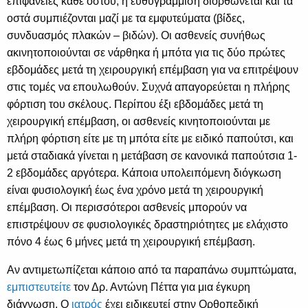
επιφάνειες κάθε οστού, η ευθυγράμμιση διορθώνεται και τα
οστά συμπιέζονται μαζί με τα εμφυτεύματα (βίδες,
συνδυασμός πλακών – βιδών). Οι ασθενείς συνήθως
ακινητοποιούνται σε νάρθηκα ή μπότα για τις δύο πρώτες
εβδομάδες μετά τη χειρουργική επέμβαση για να επιτρέψουν
στις τομές να επουλωθούν. Συχνά απαγορεύεται η πλήρης
φόρτιση του σκέλους. Περίπου έξι εβδομάδες μετά τη
χειρουργική επέμβαση, οι ασθενείς κινητοποιούνται με
πλήρη φόρτιση είτε με τη μπότα είτε με ειδικό παπούτσι, και
μετά σταδιακά γίνεται η μετάβαση σε κανονικά παπούτσια 1-
2 εβδομάδες αργότερα. Κάποια υπολειπόμενη διόγκωση
είναι φυσιολογική έως ένα χρόνο μετά τη χειρουργική
επέμβαση. Οι περισσότεροι ασθενείς μπορούν να
επιστρέψουν σε φυσιολογικές δραστηριότητες με ελάχιστο
πόνο 4 έως 6 μήνες μετά τη χειρουργική επέμβαση.
Αν αντιμετωπίζεται κάποιο από τα παραπάνω συμπτώματα,
εμπιστευτείτε
τον Δρ. Αντώνη Πέττα για μια έγκυρη
διάγνωση. Ο
ιατρός
έχει ειδικευτεί στην Ορθοπεδική