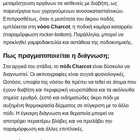
μεταμόσχευση οργάνων σε ασθενείς με διαβήτη, ως
παρενέργεια των χορηγούμενων ανοσοκατασταλτικών.
Επιπροσθέτως, όταν η μεσότητα του άκρου ποδός
εμπλέκεται στη
νόσο Charcot
, η ποδική καμάρα καταρρέει
(παραμόρφωση rocker-bottom). Παράλληλα, μπορεί να
προκληθεί γαμψοδακτυλία και αστάθεια της ποδοκνημικής.
Πως πραγματοποιείται η διάγνωση;
Στα αρχικά του στάδια, το
πόδι Charcot
είναι δύσκολο να
διαγνωστεί. Οι ακτινογραφίες είναι συχνά φυσιολογικές.
Ωστόσο, υποψία της νόσου θα πρέπει να τεθεί σε άτομα που
έχουν διαβήτη και περιφερική νευροπάθεια και τα ακόλουθα
σημεία: ερυθρό, ζεστό και οιδηματώδες άκρο πόδι με
αυξημένη θερμοκρασία δέρματος σε ​​σύγκριση με το άλλο
πόδι. Η έγκαιρη διάγνωση και θεραπεία μπορεί να
αποτρέψει περαιτέρω βλάβες και να προλάβει την
παραμόρφωση και άλλες επιπλοκές.